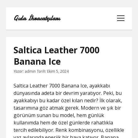
Gıda İhracatçıları
menüyü
aç
Saltica Leather 7000
Banana Ice
BEDAVA ŞIFRESIZ FACEBOOK BEĞENI
Yazar:
admin
Tarih:
Ekim 5, 2024
HILESI
Saltica Leather 7000 Banana Ice, ayakkabı
INSTAGRAM BEĞENI HILESI 2021
dünyasında adeta bir devrim yaratıyor. Peki, bu
ÜCRETSIZ
ayakkabıyı bu kadar özel kılan nedir? İlk olarak,
tasarımına göz atmak gerek. Modern ve şık bir
LISTE
görünüm sunan bu model, hem günlük
kullanımda hem de özel günlerde rahatlıkla
RETWEET KASMA ŞIFRESIZ
tercih edilebiliyor. Renk kombinasyonu, özellikle
yaz aylarında enerjik bir hava katıyor. Banana