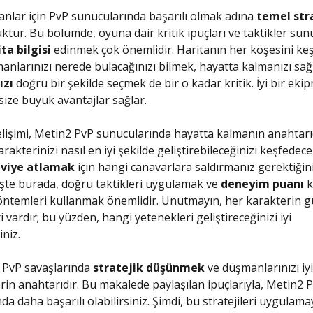
anlar için PvP sunucularında başarılı olmak adına
temel stra
tür. Bu bölümde, oyuna dair kritik ipuçları ve taktikler sunul
ta bilgisi
edinmek çok önemlidir. Haritanın her köşesini keş
nlarınızı nerede bulacağınızı bilmek, hayatta kalmanızı sağl
ızı
doğru bir şekilde seçmek de bir o kadar kritik. İyi bir eki
size büyük avantajlar sağlar.
lişimi, Metin2 PvP sunucularında hayatta kalmanın anahtarı
akterinizi nasıl en iyi şekilde geliştirebileceğinizi keşfedece
eviye atlamak
için hangi canavarlara saldırmanız gerektiğini
şte burada, doğru taktikleri uygulamak ve
deneyim puanı
k
 yöntemleri kullanmak önemlidir. Unutmayın, her karakterin g
i vardır; bu yüzden, hangi yetenekleri geliştireceğinizi iyi
niz.
 PvP savaşlarında
stratejik düşünmek
ve düşmanlarınızı iyi
rin anahtarıdır. Bu makalede paylaşılan ipuçlarıyla, Metin2 
a daha başarılı olabilirsiniz. Şimdi, bu stratejileri uygulama