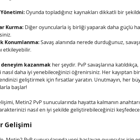
Yönetimi:
Oyunda topladığınız kaynakları dikkatli bir şekild
.
lar Kurma:
Diğer oyuncularla iş birliği yaparak daha güçlü ha
siniz.
jik Konumlanma:
Savaş alanında nerede durduğunuz, savaş
ı etkileyebilir.
,
deneyim kazanmak
her şeydir. PvP savaşlarına katıldıkça,
i nasıl daha iyi yenebileceğinizi öğrenirsiniz. Her kayıptan bi
endinizi geliştirmek için fırsatlar yaratın. Unutmayın, her bü
arla başlar!
lişimi, Metin2 PvP sunucularında hayatta kalmanın anahtarı
akterinizi nasıl en iyi şekilde geliştirebileceğinizi keşfedece
r Gelişimi
, Metin2 PvP sunucularında yeni başlayan oyuncular için en 