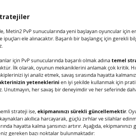
tratejiler
, Metin2 PvP sunucularında yeni başlayan oyuncular için en 
e ipuçları ele alınacaktır. Başarılı bir başlangıç için gerekli bil
z.
anlar için PvP sunucularında başarılı olmak adına
temel stra
tür. İlk olarak, oyunun mekaniklerini anlamak çok kritik. Hı
kiplerinizi iyi analiz etmek, savaş sırasında hayatta kalmanızı
kterinizin yeteneklerini
en iyi şekilde kullanmak için prati
z. Unutmayın, her savaş bir deneyimdir ve her seferinde daha
emli strateji ise,
ekipmanınızı sürekli güncellemektir
. Oy
kaynakları akıllıca harcayarak, güçlü zırhlar ve silahlar edinm
rında hayatta kalma şansınızı artırır. Aşağıda, ekipmanınızı g
niz gereken bazı noktalar bulunmaktadır: