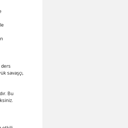
e
le
ın
r ders
yük savaşçı,
dır. Bu
ksiniz.
etkili