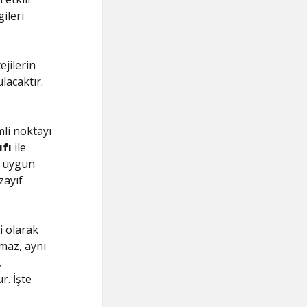
gileri
ejilerin
lacaktır.
mli noktayı
ıfı
ile
n uygun
zayıf
i olarak
lmaz, aynı
,
r. İşte