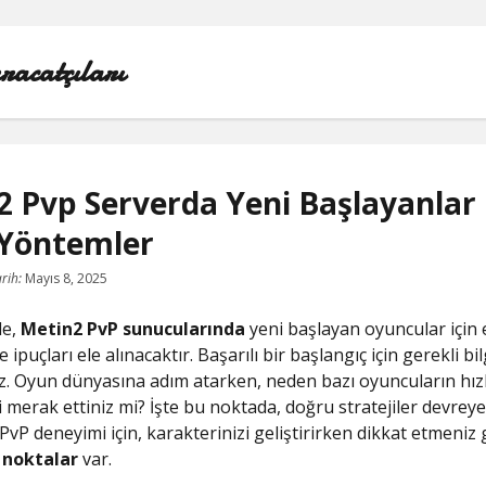
racatçıları
 Pvp Serverda Yeni Başlayanlar 
 Yöntemler
BEDAVA ŞIFRESIZ FACEBOOK BEĞENI HILESI
rih:
Mayıs 8, 2025
INSTAGRAM BEĞENI HILESI 2021 ÜCRETSIZ
de,
Metin2 PvP sunucularında
yeni başlayan oyuncular için e
LISTE
e ipuçları ele alınacaktır. Başarılı bir başlangıç için gerekli bil
z. Oyun dünyasına adım atarken, neden bazı oyuncuların hız
RETWEET KASMA ŞIFRESIZ
i merak ettiniz mi? İşte bu noktada, doğru stratejiler devreye 
r PvP deneyimi için, karakterinizi geliştirirken dikkat etmeniz
SAYFA LISTESI
 noktalar
var.