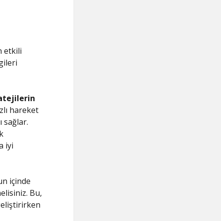
etkili
gileri
tejilerin
zlı hareket
 sağlar.
k
 iyi
un içinde
elisiniz. Bu,
eliştirirken