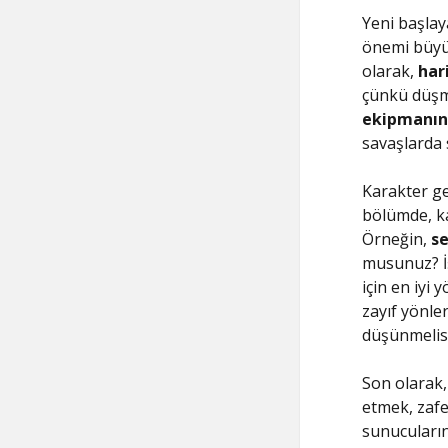
Yeni başlay
önemi büyük
olarak,
hari
çünkü düşma
ekipmanın
savaşlarda 
Karakter ge
bölümde, kar
Örneğin,
s
musunuz? İ
için en iyi
zayıf yönler
düşünmelisi
Son olarak,
etmek, zafe
sunucularınd