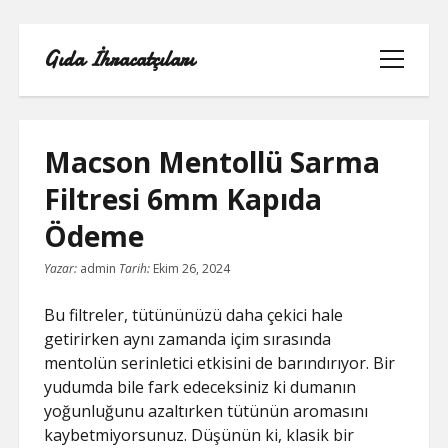
Gıda İhracatçıları
menüyü
aç
Macson Mentollü Sarma
Filtresi 6mm Kapıda
BEDAVA ŞIFRESIZ FACEBOOK BEĞENI
Ödeme
HILESI
Yazar:
admin
Tarih:
Ekim 26, 2024
INSTAGRAM BEĞENI HILESI 2021
ÜCRETSIZ
Bu filtreler, tütününüzü daha çekici hale
getirirken aynı zamanda içim sırasında
LISTE
mentolün serinletici etkisini de barındırıyor. Bir
yudumda bile fark edeceksiniz ki dumanın
RETWEET KASMA ŞIFRESIZ
yoğunluğunu azaltırken tütünün aromasını
kaybetmiyorsunuz. Düşünün ki, klasik bir