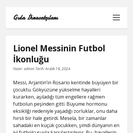
Gıda İhracatçıları
menüyü
aç
Lionel Messinin Futbol
İkonluğu
BEDAVA ŞIFRESIZ FACEBOOK BEĞENI
Yazar:
admin
Tarih:
Aralık 18, 2024
HILESI
Messi, Arjantin’in Rosario kentinde büyüyen bir
INSTAGRAM BEĞENI HILESI 2021
çocuktu. Gökyüzüne yükselme hayalleri
ÜCRETSIZ
kurarken, aşıladığı tüm engellere rağmen
futbolun peşinden gitti. Büyüme hormonu
LISTE
eksikliği nedeniyle yaşadığı zorluklar, onu daha
hırslı bir hale getirdi. Mesela, bir zamanlar
RETWEET KASMA ŞIFRESIZ
sahadaki en küçük çocukken, şimdi dünyanın en
iyi futbolcusuyla karşılaştırılıyor. Bu, hayallerin