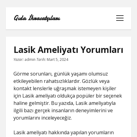
Gıda İhracatçıları
menüyü
aç
Lasik Ameliyatı Yorumları
Yazar:
admin
Tarih:
Mart 5, 2024
BEDAVA ŞIFRESIZ FACEBOOK BEĞENI
HILESI
Görme sorunları, günlük yaşamı olumsuz
etkileyebilen rahatsızlıklardır. Gözlük veya
INSTAGRAM BEĞENI HILESI 2021
kontakt lenslerle uğraşmak istemeyen kişiler
ÜCRETSIZ
için Lasik ameliyatı oldukça popüler bir seçenek
haline gelmiştir. Bu yazıda, Lasik ameliyatıyla
LISTE
ilgili bazı gerçek insanların deneyimlerini ve
yorumlarını inceleyeceğiz.
RETWEET KASMA ŞIFRESIZ
Lasik ameliyatı hakkında yapılan yorumların