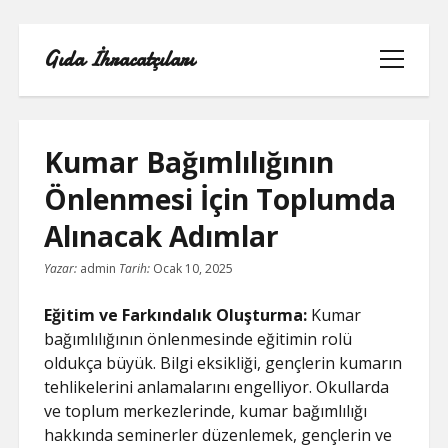
Gıda İhracatçıları
menüyü
aç
Kumar Bağımlılığının
Önlenmesi İçin Toplumda
BEDAVA ŞIFRESIZ FACEBOOK BEĞENI
Alınacak Adımlar
HILESI
Yazar:
admin
Tarih:
Ocak 10, 2025
INSTAGRAM BEĞENI HILESI 2021
ÜCRETSIZ
Eğitim ve Farkındalık Oluşturma:
Kumar
bağımlılığının önlenmesinde eğitimin rolü
LISTE
oldukça büyük. Bilgi eksikliği, gençlerin kumarın
tehlikelerini anlamalarını engelliyor. Okullarda
RETWEET KASMA ŞIFRESIZ
ve toplum merkezlerinde, kumar bağımlılığı
hakkında seminerler düzenlemek, gençlerin ve