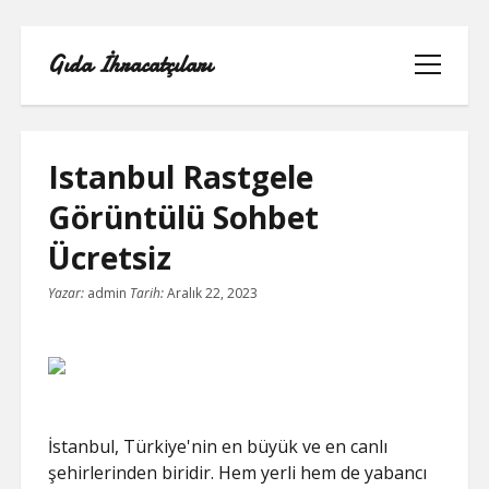
Gıda İhracatçıları
menüyü
aç
Istanbul Rastgele
Görüntülü Sohbet
BEDAVA ŞIFRESIZ FACEBOOK BEĞENI
Ücretsiz
HILESI
Yazar:
admin
Tarih:
Aralık 22, 2023
INSTAGRAM BEĞENI HILESI 2021
ÜCRETSIZ
LISTE
RETWEET KASMA ŞIFRESIZ
İstanbul, Türkiye'nin en büyük ve en canlı
şehirlerinden biridir. Hem yerli hem de yabancı