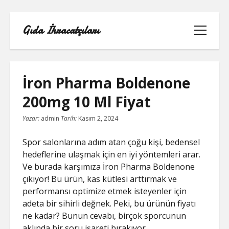
Gıda İhracatçıları
menüyü
aç
İron Pharma Boldenone
200mg 10 Ml Fiyat
BEDAVA ŞIFRESIZ FACEBOOK BEĞENI
Yazar:
admin
Tarih:
Kasım 2, 2024
HILESI
Spor salonlarına adım atan çoğu kişi, bedensel
INSTAGRAM BEĞENI HILESI 2021
hedeflerine ulaşmak için en iyi yöntemleri arar.
ÜCRETSIZ
Ve burada karşımıza İron Pharma Boldenone
çıkıyor! Bu ürün, kas kütlesi arttırmak ve
LISTE
performansı optimize etmek isteyenler için
adeta bir sihirli değnek. Peki, bu ürünün fiyatı
RETWEET KASMA ŞIFRESIZ
ne kadar? Bunun cevabı, birçok sporcunun
aklında bir soru işareti bırakıyor.