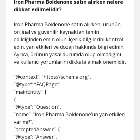
İron Pharma Boldenone satın alırken nelere
dikkat edilmelidir?
İron Pharma Boldenone satın alırken, ürünün
orijinal ve güvenilir kaynaktan temin
edildiğinden emin olun. İçerik bilgilerini kontrol
edin, yan etkileri ve dozajı hakkında bilgi edinin.
Ayrıca, ürünün yasal durumda olup olmadığını
ve kullanıcı yorumlarını dikkate almak önemlidir.
“@context”: “https://schema.org”,
“@type”: “FAQPage”,
“mainEntity”: [
{
“@type”: “Question”,
“name”: “İron Pharma Boldenone’un yan etkileri
var mı?”,
“acceptedAnswer”: {
“@type”: “Answer”,