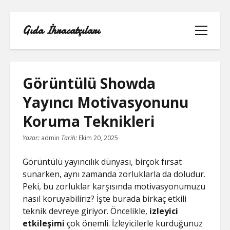
Gıda İhracatçıları
menüyü
aç
Görüntülü Showda
Yayıncı Motivasyonunu
BEDAVA ŞIFRESIZ FACEBOOK BEĞENI
Koruma Teknikleri
HILESI
Yazar:
admin
Tarih:
Ekim 20, 2025
INSTAGRAM BEĞENI HILESI 2021
ÜCRETSIZ
Görüntülü yayıncılık dünyası, birçok fırsat
sunarken, aynı zamanda zorluklarla da doludur.
LISTE
Peki, bu zorluklar karşısında motivasyonumuzu
nasıl koruyabiliriz? İşte burada birkaç etkili
RETWEET KASMA ŞIFRESIZ
teknik devreye giriyor. Öncelikle,
izleyici
etkileşimi
çok önemli. İzleyicilerle kurduğunuz