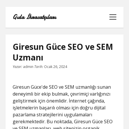
Gıda İhracatçıları
menüyü
aç
Giresun Güce SEO ve SEM
Uzmanı
BEDAVA ŞIFRESIZ FACEBOOK BEĞENI
Yazar:
admin
Tarih:
Ocak 26, 2024
HILESI
INSTAGRAM BEĞENI HILESI 2021
Giresun Güce'de SEO ve SEM uzmanlığı sunan
ÜCRETSIZ
deneyimli bir ekip bulmak, çevrimiçi varlığınızı
geliştirmek için önemlidir. İnternet çağında,
LISTE
işletmelerin başarılı olması için doğru dijital
pazarlama stratejilerini uygulamaları
RETWEET KASMA ŞIFRESIZ
gerekmektedir. Bu noktada, Giresun Güce SEO
ve SEM uzmanları, web sitenizin organik