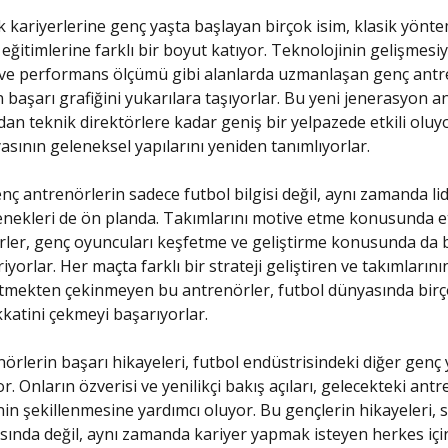
 kariyerlerine genç yaşta başlayan birçok isim, klasik yönte
eğitimlerine farklı bir boyut katıyor. Teknolojinin gelişmesiyl
i ve performans ölçümü gibi alanlarda uzmanlaşan genç antr
n başarı grafiğini yukarılara taşıyorlar. Bu yeni jenerasyon a
dan teknik direktörlere kadar geniş bir yelpazede etkili oluy
asının geleneksel yapılarını yeniden tanımlıyorlar.
nç antrenörlerin sadece futbol bilgisi değil, aynı zamanda lid
tenekleri de ön planda. Takımlarını motive etme konusunda et
ler, genç oyuncuları keşfetme ve geliştirme konusunda da 
iyorlar. Her maçta farklı bir strateji geliştiren ve takımların
iltmekten çekinmeyen bu antrenörler, futbol dünyasında bir
katini çekmeyi başarıyorlar.
örlerin başarı hikayeleri, futbol endüstrisindeki diğer genç
r. Onların özverisi ve yenilikçi bakış açıları, gelecekteki ant
in şekillenmesine yardımcı oluyor. Bu gençlerin hikayeleri, 
sında değil, aynı zamanda kariyer yapmak isteyen herkes içi