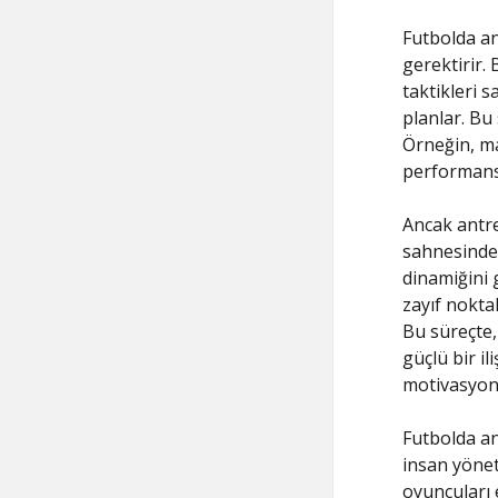
Futbolda an
gerektirir.
taktikleri 
planlar. Bu
Örneğin, ma
performansı
Ancak antre
sahnesindek
dinamiğini 
zayıf noktal
Bu süreçte, 
güçlü bir i
motivasyonu
Futbolda an
insan yöneti
oyuncuları 