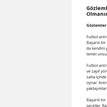
Gözlemle
Olmanın
Gözlemler 
Futbol antr
Başarılı bir
da kendini 
temel unsur
Futbol antr
ve zayıf yön
saha içinde
oynar. Antr
yaklaşımlar 
Başarılı bi
sergiler. Ra