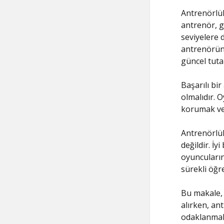
Antrenörlük
antrenör, g
seviyelere d
antrenörün 
güncel tuta
Başarılı bir
olmalıdır. 
korumak ve 
Antrenörlük
değildir. İyi
oyuncularını
sürekli öğr
Bu makale, 
alırken, an
odaklanmak