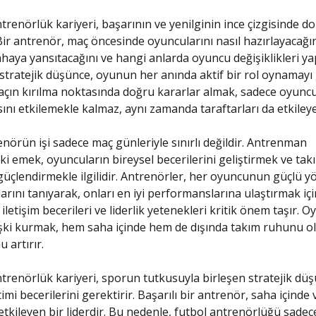
trenörlük kariyeri, başarının ve yenilginin ince çizgisinde d
 Bir antrenör, maç öncesinde oyuncularını nasıl hazırlayacağın
sahaya yansıtacağını ve hangi anlarda oyuncu değişiklikleri ya
 stratejik düşünce, oyunun her anında aktif bir rol oynamayı 
çın kırılma noktasında doğru kararlar almak, sadece oyuncu
nı etkilemekle kalmaz, aynı zamanda taraftarları da etkileyeb
nörün işi sadece maç günleriyle sınırlı değildir. Antrenman
i emek, oyuncuların bireysel becerilerini geliştirmek ve tak
güçlendirmekle ilgilidir. Antrenörler, her oyuncunun güçlü yö
arını tanıyarak, onları en iyi performanslarına ulaştırmak için 
iletişim becerileri ve liderlik yetenekleri kritik önem taşır. O
lişki kurmak, hem saha içinde hem de dışında takım ruhunu o
 artırır.
trenörlük kariyeri, sporun tutkusuyla birleşen stratejik dü
mi becerilerini gerektirir. Başarılı bir antrenör, saha içinde 
etkileyen bir liderdir. Bu nedenle, futbol antrenörlüğü sadec