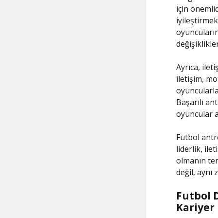
için önemli
iyileştirmek
oyuncuların
değişiklikle
Ayrıca, ilet
iletişim, m
oyuncularla
Başarılı an
oyuncular a
Futbol antre
liderlik, il
olmanın tem
değil, aynı
Futbol 
Kariyer