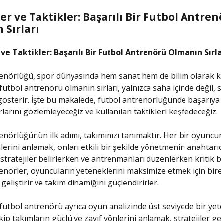
r ve Taktikler: Başarılı Bir Futbol Antre
 Sırları
ve Taktikler: Başarılı Bir Futbol Antrenörü Olmanın Sırla
enörlüğü, spor dünyasında hem sanat hem de bilim olarak kab
 futbol antrenörü olmanın sırları, yalnızca saha içinde değil, 
gösterir. İşte bu makalede, futbol antrenörlüğünde başarıy
larını gözlemleyeceğiz ve kullanılan taktikleri keşfedeceğiz.
enörlüğünün ilk adımı, takımınızı tanımaktır. Her bir oyunc
lerini anlamak, onları etkili bir şekilde yönetmenin anahtarıd
 stratejiler belirlerken ve antrenmanları düzenlerken kritik bi
enörler, oyuncuların yeteneklerini maksimize etmek için bir
geliştirir ve takım dinamiğini güçlendirirler.
r futbol antrenörü ayrıca oyun analizinde üst seviyede bir ye
kip takımların güçlü ve zayıf yönlerini anlamak, stratejiler g