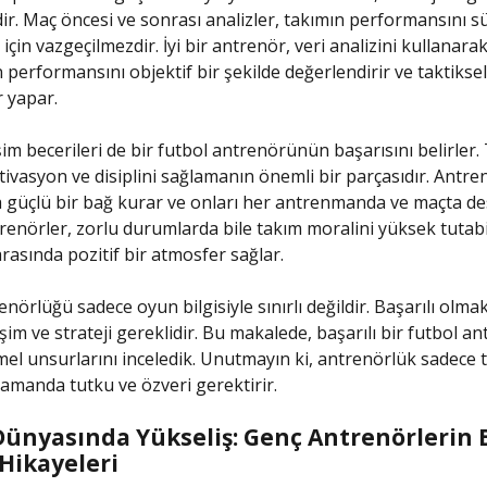
dir. Maç öncesi ve sonrası analizler, takımın performansını sü
 için vazgeçilmezdir. İyi bir antrenör, veri analizini kullanara
 performansını objektif bir şekilde değerlendirir ve taktiksel
r yapar.
işim becerileri de bir futbol antrenörünün başarısını belirler. 
otivasyon ve disiplini sağlamanın önemli bir parçasıdır. Antre
 güçlü bir bağ kurar ve onları her antrenmanda ve maçta de
trenörler, zorlu durumlarda bile takım moralini yüksek tutabi
rasında pozitif bir atmosfer sağlar.
nörlüğü sadece oyun bilgisiyle sınırlı değildir. Başarılı olmak
etişim ve strateji gereklidir. Bu makalede, başarılı bir futbol a
el unsurlarını inceledik. Unutmayın ki, antrenörlük sadece t
 zamanda tutku ve özveri gerektirir.
Dünyasında Yükseliş: Genç Antrenörlerin B
 Hikayeleri