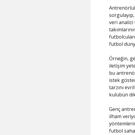
Antrenörlük
sorgulayıp, 
veri analiz
takımlarını
futbolcular
futbol düny
Örneğin, ge
iletişim ye
bu antrenör
istek göster
tarzını evr
kulübün dik
Genç antren
ilham veriyo
yöntemlerin
futbol saha