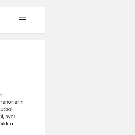
menüyü
aç
nı
trenörlerin
futbol
l, aynı
ikleri