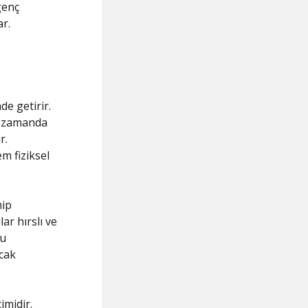
genç
ar.
e getirir.
nı zamanda
r.
m fiziksel
hip
ar hırslı ve
bu
acak
imidir.