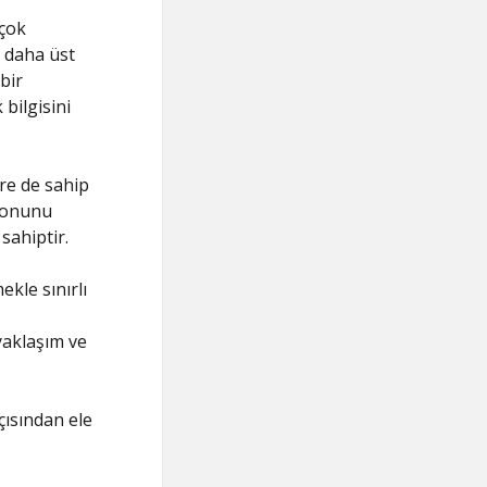
rçok
ş daha üst
bir
bilgisini
ere de sahip
syonunu
sahiptir.
kle sınırlı
 yaklaşım ve
çısından ele