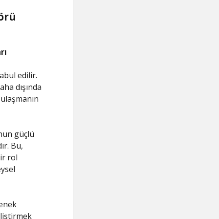
nörü
rı
ul edilir.
saha dışında
a ulaşmanın
unun güçlü
ır. Bu,
r rol
eysel
tenek
eliştirmek