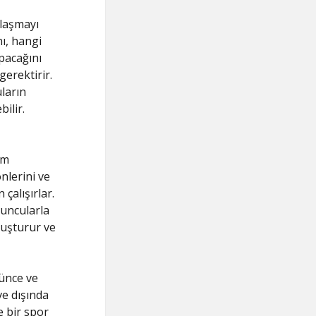
olaşmayı
ı, hangi
pacağını
gerektirir.
ların
ilir.
ım
nlerini ve
çalışırlar.
yuncularla
luşturur ve
şünce ve
ve dışında
e bir spor