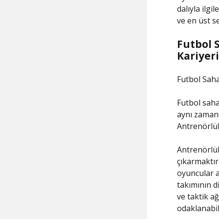
dalıyla ilg
ve en üst s
Futbol 
Kariyeri
Futbol Saha
Futbol saha
aynı zamand
Antrenörlük 
Antrenörlük
çıkarmaktır.
oyuncular a
takımının di
ve taktik ağ
odaklanabil