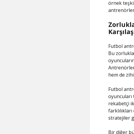
örnek teşkil
antrenörler
Zorlukl
Karşıla
Futbol antr
Bu zorlukla
oyuncuların 
Antrenörler
hem de zihi
Futbol antr
oyuncuları t
rekabetçi ik
farklılıkla
stratejiler g
Bir diğer b