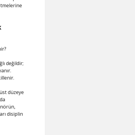
etmelerine
k
ir?
ı değildir;
anır.
llenir.
 üst düzeye
nda
renörün,
rı disiplin