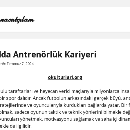
racatçıları
lda Antrenörlük Kariyeri
BEDAVA ŞIFRESIZ FACEBOOK BEĞENI HILESI
rih:
Temmuz 7, 2024
INSTAGRAM BEĞENI HILESI 2021 ÜCRETSIZ
okulturlari.org
LISTE
ulu taraftarları ve heyecan verici maçlarıyla milyonlarca insa
ir spor dalıdır. Ancak futbolun arkasındaki gerçek büyü, an
RETWEET KASMA ŞIFRESIZ
ratejilerinde ve oyuncularıyla kurdukları bağlarda yatar. Bir 
lmak, sadece oyunun taktik ve teknik yönlerini bilmekle deği
SAYFA LISTESI
uncuları yönetmek, motivasyonu sağlamak ve saha içi dinam
le de ilgilidir.