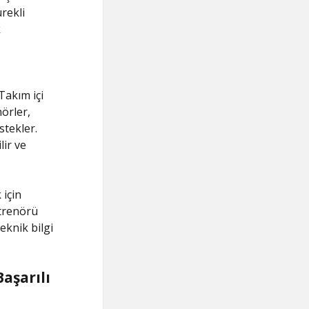
rekli
k
Takım içi
nörler,
stekler.
lir ve
 için
ntrenörü
eknik bilgi
aşarılı