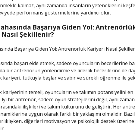
ilenmekle kalmaz, aynı zamanda insanların yeteneklerini keşf
eviyede performans göstermelerine yardımcı olur.
Sahasında Başarıya Giden Yol: Antrenörlü
 Nasıl Şekillenir?
sında Başarıya Giden Yol: Antrenörlük Kariyeri Nasıl Şekillen
sında başarı elde etmek, sadece oyuncuların becerilerine bağl
a bir antrenörün yönlendirme ve liderlik becerilerine de day
kariyeri, tutkuyla başlar ve sabır ve sürekli öğrenme ile şeki
 kariyerinin temeli, oyuncuların ve takımın potansiyelini en
 İyi bir antrenör, sadece oyun stratejilerini değil, aynı zama
rasındaki ilişkileri ve takım kültürünü de geliştirir. Her ant
namiklerine uygun olarak farklı bir yaklaşımı olmalıdır. Bazıla
ırlıklıyken, diğerleri motivasyon ve psikolojik destek üzerine
ir.