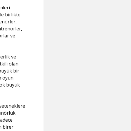
mleri
e birlikte
enörler,
ntrenörler,
orlar ve
erlik ve
kili olan
büyük bir
ın oyun
çok büyük
 yeteneklere
renörlük
sadece
n birer