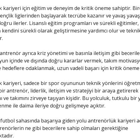
 kariyeri için eğitim ve deneyim de kritik öneme sahiptir. Bi
ençlik liglerinden başlayarak tecrübe kazanır ve yavaş yava
oğru ilerler. Lisanslı eğitim programları ve sürekli eğitimler, 
kendini sürekli olarak geliştirmesine yardımcı olur ve teknik 
r.
 antrenör ayrıca kriz yönetimi ve basınla iletişim gibi beceril
Oyun içinde ve dışında doğru kararlar vermek, takım motiva
hedeflere odaklanmak, uzun vadeli başarı için kritik öneme 
 kariyeri, sadece bir spor oyununun teknik yönlerini öğretme
 bir antrenör, liderlik, iletişim ve stratejiyi bir araya getirerek
 ve takımını zirveye taşıyan kişidir. Bu yolculuk, tutkulu bir
enme ile daima ileriye doğru gelişmeye açıktır.
futbol sahasında başarıya giden yolu antrenörlük kariyeri a
trenörlerin ne gibi becerilere sahip olmaları gerektiğine
tadır.