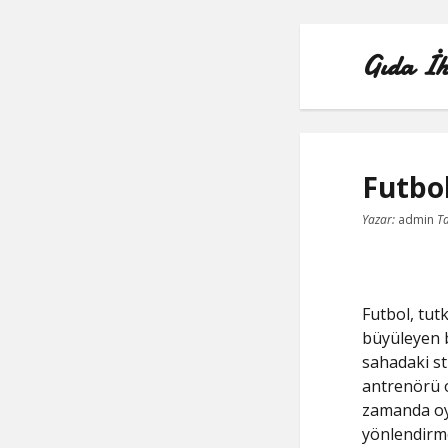
Gıda İh
Futbo
Yazar:
admin
Ta
Futbol, tutk
büyüleyen b
sahadaki st
antrenörü o
zamanda oy
yönlendirmek