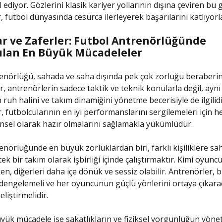
 ediyor. Gözlerini klasik kariyer yollarının dışına çeviren bu 
, futbol dünyasında cesurca ilerleyerek başarılarını katlıyorl
ar ve Zaferler: Futbol Antrenörlüğünde
şılan En Büyük Mücadeleler
enörlüğü, sahada ve saha dışında pek çok zorluğu beraberind
r, antrenörlerin sadece taktik ve teknik konularla değil, ay
ruh halini ve takım dinamiğini yönetme becerisiyle de ilgilidi
, futbolcularının en iyi performanslarını sergilemeleri için he
nsel olarak hazır olmalarını sağlamakla yükümlüdür.
enörlüğünde en büyük zorluklardan biri, farklı kişiliklere sa
ek bir takım olarak işbirliği içinde çalıştırmaktır. Kimi oyuncul
en, diğerleri daha içe dönük ve sessiz olabilir. Antrenörler, 
rı dengelemeli ve her oyuncunun güçlü yönlerini ortaya çıkar
eliştirmelidir.
üyük mücadele ise sakatlıkların ve fiziksel yorgunluğun yönet