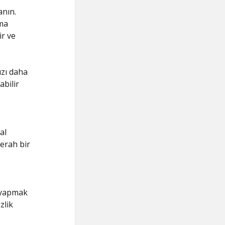
anın.
ama
ir ve
ızı daha
abilir
al
ferah bir
k yapmak
zlik