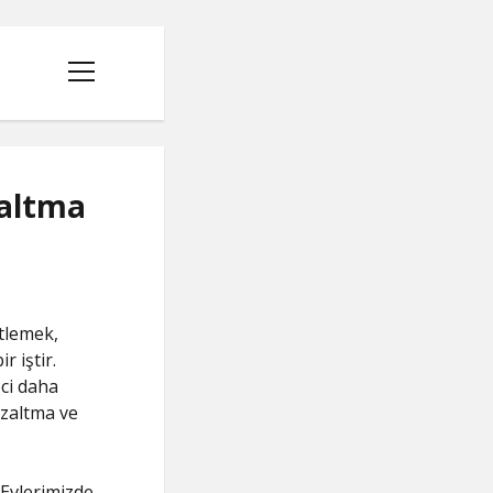
menüyü
aç
zaltma
etlemek,
 iştir.
ci daha
azaltma ve
 Evlerimizde