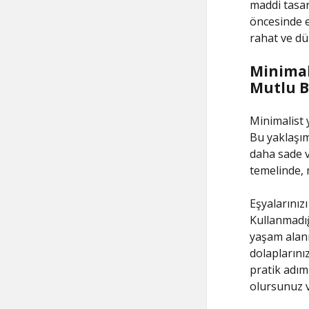
maddi tasar
öncesinde eş
rahat ve düz
Minimali
Mutlu B
Minimalist 
Bu yaklaşım
daha sade v
temelinde, 
Eşyalarınız
Kullanmadığ
yaşam alanı
dolaplarını
pratik adım
olursunuz v