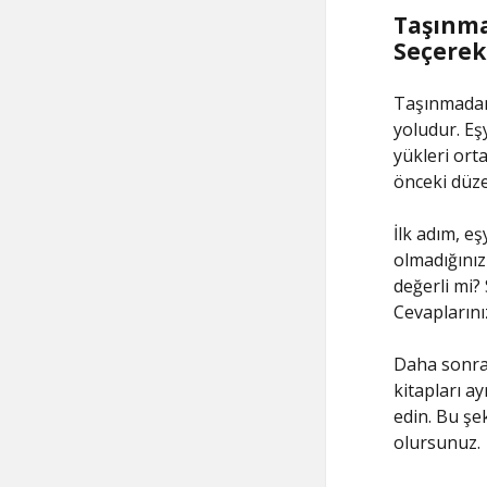
Taşınma
Seçerek 
Taşınmadan 
yoludur. Eş
yükleri ort
önceki düze
İlk adım, e
olmadığınız
değerli mi?
Cevaplarını
Daha sonra, 
kitapları a
edin. Bu şek
olursunuz.