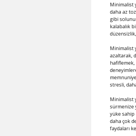
Minimalist 
daha az toz
gibi solunu
kalabalık bi
düzensizlik,
Minimalist 
azaltarak, d
hafiflemek,
deneyimlere
memnuniyett
stresli, dah
Minimalist 
sürmenize y
yüke sahip o
daha çok de
faydaları k