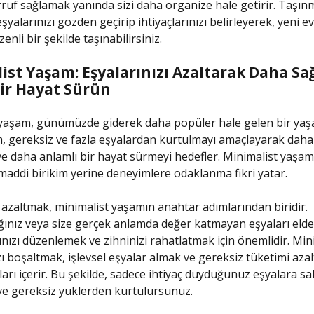
ruf sağlamak yanında sizi daha organize hale getirir. Taşın
yalarınızı gözden geçirip ihtiyaçlarınızı belirleyerek, yeni e
enli bir şekilde taşınabilirsiniz.
st Yaşam: Eşyalarınızı Azaltarak Daha Sağ
ir Hayat Sürün
yaşam, günümüzde giderek daha popüler hale gelen bir yaşa
, gereksiz ve fazla eşyalardan kurtulmayı amaçlayarak daha a
e daha anlamlı bir hayat sürmeyi hedefler. Minimalist yaşam
maddi birikim yerine deneyimlere odaklanma fikri yatar.
ı azaltmak, minimalist yaşamın anahtar adımlarından biridir.
ınız veya size gerçek anlamda değer katmayan eşyaları eld
nızı düzenlemek ve zihninizi rahatlatmak için önemlidir. Min
zı boşaltmak, işlevsel eşyalar almak ve gereksiz tüketimi aza
ları içerir. Bu şekilde, sadece ihtiyaç duyduğunuz eşyalara sa
e gereksiz yüklerden kurtulursunuz.