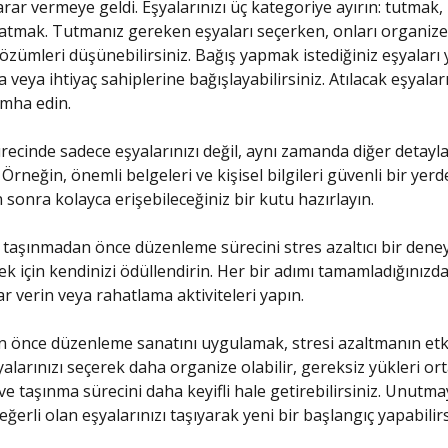
arar vermeye geldi. Eşyalarınızı üç kategoriye ayırın: tutmak,
tmak. Tutmanız gereken eşyaları seçerken, onları organize
zümleri düşünebilirsiniz. Bağış yapmak istediğiniz eşyaları 
veya ihtiyaç sahiplerine bağışlayabilirsiniz. Atılacak eşyalar
imha edin.
ecinde sadece eşyalarınızı değil, aynı zamanda diğer detayla
Örneğin, önemli belgeleri ve kişisel bilgileri güvenli bir yerd
 sonra kolayca erişebileceğiniz bir kutu hazırlayın.
 taşınmadan önce düzenleme sürecini stres azaltıcı bir dene
 için kendinizi ödüllendirin. Her bir adımı tamamladığınızd
ar verin veya rahatlama aktiviteleri yapın.
önce düzenleme sanatını uygulamak, stresi azaltmanın etkil
yalarınızı seçerek daha organize olabilir, gereksiz yükleri or
 ve taşınma sürecini daha keyifli hale getirebilirsiniz. Unutm
ğerli olan eşyalarınızı taşıyarak yeni bir başlangıç yapabilirs