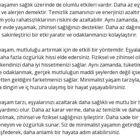
yaşamın sağlık üzerinde de olumlu etkileri vardır. Daha az e
 ve alerjen demektir. Temizlik zamanınızı ve enerjinizi azaltı
m yolu rahatsızlıklarının riskini de azaltabilir. Aynı zamanda,
r evde yaşamak, zihinsel sağlığınızı destekler. Daha az dağını
 sakinleştirici bir etki yaratır ve odaklanmanızı kolaylaştırır.
yaşam, mutluluğu artırmak için de etkili bir yöntemdir. Eşyala
aha fazla özgürlük hissi elde edersiniz. Fiziksel ve zihinsel o
 kendinizi daha iyi hissetmenizi sağlar. Aynı zamanda, tüketi
 odaklanmak, gerçek mutluluğun maddi şeylerden değil içse
en geldiğini farketmenizi sağlar. Minimalist yaşam tarzıyla
a dingin ve iç huzura ulaşmış bir hayat yaşayabilirsiniz.
yaşam tarzı, eşyalarınızı azaltarak daha sağlıklı ve mutlu bir 
ardımcı olur. Daha az karar verme, daha az temizlik ve dah
lmak, zihinsel ve fiziksel sağlığınızı iyileştirir. Daha sade bi
neyim ve özgürlük sunar. Siz de minimalist yaşamın getirdiğ
eşfederek, daha anlamlı bir hayata adım atabilirsiniz.