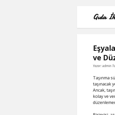
Gıda İh
Eşyal
ve Dü
Yazar:
admin
Ta
Taşınma sür
taşınacak y
Ancak, taşı
kolay ve ver
düzenlemeni
Birincisi, 