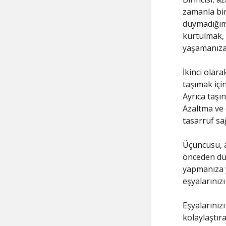
zamanla bir
duymadığımı
kurtulmak, 
yaşamanıza 
İkinci olar
taşımak içi
Ayrıca taşın
Azaltma ve 
tasarruf sağ
Üçüncüsü, a
önceden düz
yapmanıza 
eşyalarınızı 
Eşyalarınız
kolaylaştır