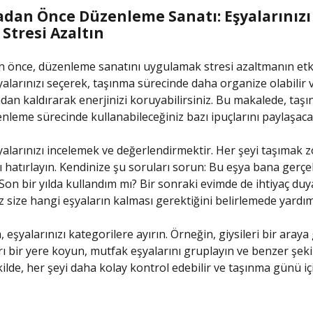
dan Önce Düzenleme Sanatı: Eşyalarınızı
Stresi Azaltın
önce, düzenleme sanatını uygulamak stresi azaltmanın etkil
yalarınızı seçerek, taşınma sürecinde daha organize olabilir 
adan kaldırarak enerjinizi koruyabilirsiniz. Bu makalede, ta
nleme sürecinde kullanabileceğiniz bazı ipuçlarını paylaşaca
şyalarınızı incelemek ve değerlendirmektir. Her şeyi taşımak 
ı hatırlayın. Kendinize şu soruları sorun: Bu eşya bana gerç
 Son bir yılda kullandım mı? Bir sonraki evimde de ihtiyaç du
z size hangi eşyaların kalması gerektiğini belirlemede yardımc
eşyalarınızı kategorilere ayırın. Örneğin, giysileri bir araya 
yrı bir yere koyun, mutfak eşyalarını gruplayın ve benzer şek
ilde, her şeyi daha kolay kontrol edebilir ve taşınma günü içi