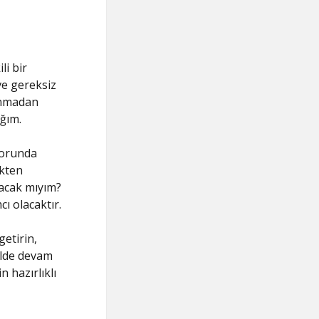
i bir
ve gereksiz
şınmadan
ğım.
zorunda
ekten
yacak mıyım?
ı olacaktır.
getirin,
ilde devam
n hazırlıklı