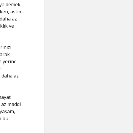
şya demek,
rken, astım
 daha az
klık ve
rınızı
larak
m yerine
l
, daha az
hayat
a az maddi
r yaşam,
i bu