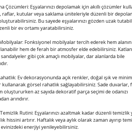
 Çözümleri: Eşyalarınızı depolamak için akıllı çözümler kull
 raflar, kutular veya saklama üniteleriyle düzenli bir depol
oluşturabilirsiniz. Bu sayede eşyalarınızı gözden uzak tutabil
enli bir ev ortamı yaratabilirsiniz.
 Mobilyalar: Fonksiyonel mobilyalar tercih ederek hem alanın
ullanabilir hem de ferah bir atmosfer elde edebilirsiniz. Katlan
sandalyeler gibi çok amaçlı mobilyalar, dar alanlarda bile
ıdır.
ahatlık: Ev dekorasyonunda açık renkler, doğal ışık ve minim
 kullanarak görsel rahatlık sağlayabilirsiniz. Sade duvarlar, 
oluştururken az sayıda dekoratif parça seçimi de odanızı
an arındırır.
Temizlik Rutini: Eşyalarınızı azaltmak kadar düzenli temizli
lık hissini artırır. Haftalık veya aylık olarak zaman ayırıp temi
evinizdeki enerjiyi yenileyebilirsiniz.