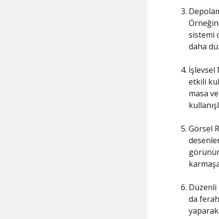
Depolama
Örneğin,
sistemi 
daha düz
İşlevsel
etkili k
masa ve 
kullanışl
Görsel R
desenler
görünüm 
karmaşad
Düzenli 
da ferah
yaparak 