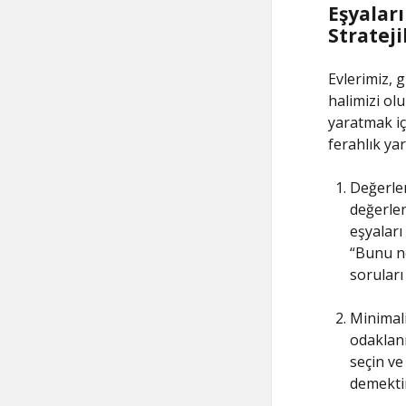
Eşyaları
Strateji
Evlerimiz, 
halimizi ol
yaratmak içi
ferahlık ya
Değerlen
değerlen
eşyaları
“Bunu ne
soruları
Minimali
odaklanm
seçin ve
demektir