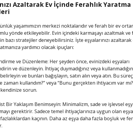
nızı Azaltarak Ev İçinde Ferahlık Yaratma
leri
günlük yaşamımızın merkezi noktalarıdır ve ferah bir ev orta
umlu yönde etkileyebilir. Evin içindeki karmaşayı azaltmak ve 
n bazı stratejiler deneyebilirsiniz. İşte eşyalarınızı azaltarak
ratmanıza yardımcı olacak ipuçları:
dirme ve Düzenleme: Her şeyden önce, evinizdeki eşyaları
dirin ve düzenleyin. İhtiyaç duymadığınız veya kullanmadığın
 belirleyin ve bunları bağışlayın, satın alın veya atın. Bu süreç
 zaman kullandım?” veya “Bunu gerçekten ihtiyacım var mı?”
 kendinize sorun.
st Bir Yaklaşım Benimseyin: Minimalizm, sade ve işlevsel eşy
ayı gerektirir. Sadece temel ihtiyaçlarınıza uygun olan eşya
 fazlalıklardan kaçının. Daha az eşya daha fazla boşluk ve fer
.