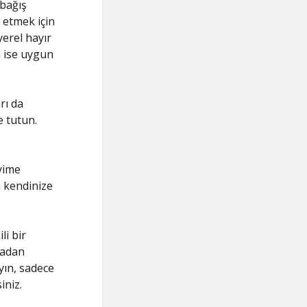
 bağış
 etmek için
yerel hayır
ı ise uygun
rı da
e tutun.
yime
a kendinize
i bir
tadan
ayın, sadece
iniz.