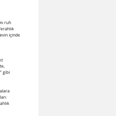
mı ruh
ferahlık
 evin içinde
ız
te,
 gibi
alara
ları
ahlık