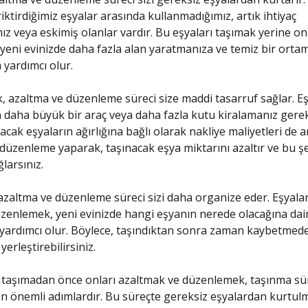
iktirdiğimiz eşyalar arasında kullanmadığımız, artık ihtiyaç
z veya eskimiş olanlar vardır. Bu eşyaları taşımak yerine o
yeni evinizde daha fazla alan yaratmanıza ve temiz bir orta
yardımcı olur.
ak, azaltma ve düzenleme süreci size maddi tasarruf sağlar. Eş
n daha büyük bir araç veya daha fazla kutu kiralamanız gerek
acak eşyaların ağırlığına bağlı olarak nakliye maliyetleri de ar
düzenleme yaparak, taşınacak eşya miktarını azaltır ve bu şe
larsınız.
zaltma ve düzenleme süreci sizi daha organize eder. Eşyalar
enlemek, yeni evinizde hangi eşyanın nerede olacağına dair
yardımcı olur. Böylece, taşındıktan sonra zaman kaybetmed
yerleştirebilirsiniz.
ı taşımadan önce onları azaltmak ve düzenlemek, taşınma sü
an önemli adımlardır. Bu süreçte gereksiz eşyalardan kurtulm