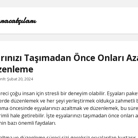
racatçıları
arınızı Taşımadan Önce Onları A
zenleme
BEDAVA ŞIFRESIZ FACEBOOK BEĞENI HILESI
rih:
Şubat 20, 2024
INSTAGRAM BEĞENI HILESI 2021 ÜCRETSIZ
eci çoğu insan için stresli bir deneyim olabilir. Eşyaları pak
LISTE
erde düzenlemek ve her şeyi yerleştirmek oldukça zahmetli bir
nma öncesinde eşyalarınızı azaltmak ve düzenlemek, bu süre
RETWEET KASMA ŞIFRESIZ
imli hale getirebilir. İşte eşyalarınızı taşımadan önce onları 
n bazı önemli faydaları.
SAYFA LISTESI
azaltma ve düzenleme süreci sizi gereksiz eşyalardan kurtarır.