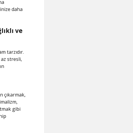
ma
vinize daha
lıklı ve
m tarzıdır.
z stresli,
ın
en çıkarmak,
imalizm,
ltmak gibi
hip