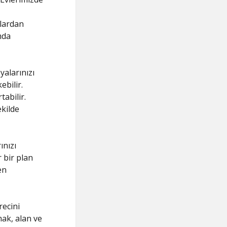
nlardan
mda
yalarınızı
ebilir.
tabilir.
kilde
ınızı
 bir plan
en
recini
ak, alan ve