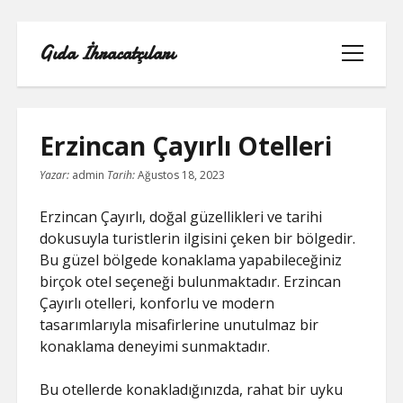
Gıda İhracatçıları
menüyü
aç
Erzincan Çayırlı Otelleri
Yazar:
admin
Tarih:
Ağustos 18, 2023
BEDAVA ŞIFRESIZ FACEBOOK BEĞENI
HILESI
Erzincan Çayırlı, doğal güzellikleri ve tarihi
dokusuyla turistlerin ilgisini çeken bir bölgedir.
INSTAGRAM BEĞENI HILESI 2021
Bu güzel bölgede konaklama yapabileceğiniz
ÜCRETSIZ
birçok otel seçeneği bulunmaktadır. Erzincan
Çayırlı otelleri, konforlu ve modern
LISTE
tasarımlarıyla misafirlerine unutulmaz bir
konaklama deneyimi sunmaktadır.
RETWEET KASMA ŞIFRESIZ
Bu otellerde konakladığınızda, rahat bir uyku