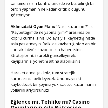
tamamen sizin kontrolünüzde ve bu, bilinçli bir
tercih yapmanın ne kadar kritik olduğunu
gösteriyor.
Aklınızdaki Oyun Planı:
“Nasıl kazanırım?” ile
“Kaybettiğimde ne yapmalıyım?” arasında bir
köprü kurmalısınız. Dolayısıyla, kaybettiğinizde
asla pes etmeyin. Belki de kaybettiğiniz o an bir
sonraki büyük kazancınızın habercisidir.
Stratejilerinizi sürekli güncelleyerek,
kayıplarınızı yönetim altına alabilirsiniz.
Hareket etme şekliniz, tüm stratejik
kararlarınızı belirleyecek. Unutmayın ki
kaybedecek bir şeyiniz yok; sadece kazanmanın
yollarını arıyorsunuz!
Eğlence mi, Tehlike mi? Casino
Oyunlarının Aile Bütçesine