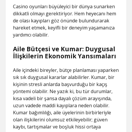
Casino oyunları büyüleyici bir dünya sunarken
dikkatli olmayı gerektiriyor. Hem heyecanı hem
de olası kayıpları göz önünde bulundurarak
hareket etmek, keyifli bir deneyim yaşamanıza
yardımcı olabilir.
Aile Bütçesi ve Kumar: Duygusal
İlişkilerin Ekonomik Yansımaları
Aile içindeki bireyler, bütçe planlaması yaparken
sık sık duygusal kararlar alabilirler. Kumar, bir
kişinin stresli anlarda başvurduğu bir kaçış
yöntemi olabilir. Ne yazık ki, bu tür durumlar,
kısa vadeli bir şansa dayalı çözüm arayışında,
uzun vadede maddi kayıplara neden olabilir.
Kumar bağımlılığı, aile üyelerinin birbirleriyle
olan ilişkilerini olumsuz etkileyebilir; güven
kaybı, tartışmalar ve boşluk hissi ortaya