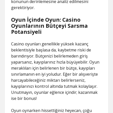
konunun derinlemesine analiz edilmesini
gerektiriyor.
Oyun İçinde Oyun: Casino
Oyunlarının Bütçeyi Sarsma
Potansiyeli
Casino oyunları genellikle yüksek kazanç
beklentisiyle başlasa da, kaybetme riski de
barındırıyor. Bütçenizi belirlemeden giriş
yaparsanız, kayıplarınız hızla büyüyebilir. Oyun
meraklıları için belirlenen bir bütçe, kayıpları
sınırlamanın en iyi yoludur. Eğer bir alışverişte
harcayabileceğiniz miktarı belirlerseniz,
kayıplarınızı kontrol altında tutmak kolaylaşır.
Unutmayın, oyunlar eğlence içindir; kazanmak
ise bir bonus!
Oyun oynarken hissettiğiniz heyecan, çoğu