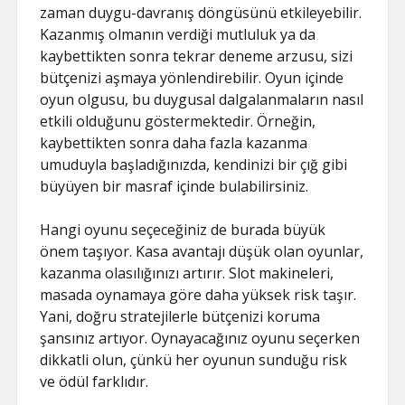
zaman duygu-davranış döngüsünü etkileyebilir.
Kazanmış olmanın verdiği mutluluk ya da
kaybettikten sonra tekrar deneme arzusu, sizi
bütçenizi aşmaya yönlendirebilir. Oyun içinde
oyun olgusu, bu duygusal dalgalanmaların nasıl
etkili olduğunu göstermektedir. Örneğin,
kaybettikten sonra daha fazla kazanma
umuduyla başladığınızda, kendinizi bir çığ gibi
büyüyen bir masraf içinde bulabilirsiniz.
Hangi oyunu seçeceğiniz de burada büyük
önem taşıyor. Kasa avantajı düşük olan oyunlar,
kazanma olasılığınızı artırır. Slot makineleri,
masada oynamaya göre daha yüksek risk taşır.
Yani, doğru stratejilerle bütçenizi koruma
şansınız artıyor. Oynayacağınız oyunu seçerken
dikkatli olun, çünkü her oyunun sunduğu risk
ve ödül farklıdır.