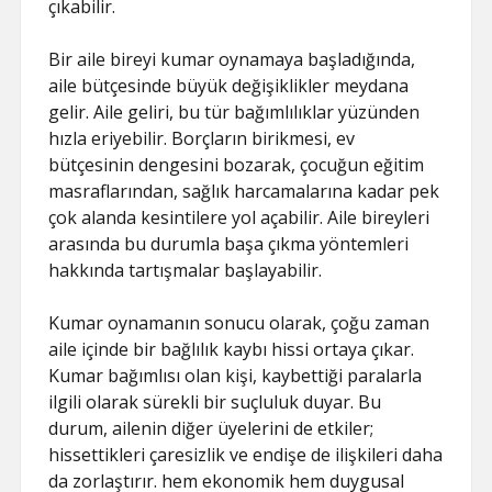
çıkabilir.
Bir aile bireyi kumar oynamaya başladığında,
aile bütçesinde büyük değişiklikler meydana
gelir. Aile geliri, bu tür bağımlılıklar yüzünden
hızla eriyebilir. Borçların birikmesi, ev
bütçesinin dengesini bozarak, çocuğun eğitim
masraflarından, sağlık harcamalarına kadar pek
çok alanda kesintilere yol açabilir. Aile bireyleri
arasında bu durumla başa çıkma yöntemleri
hakkında tartışmalar başlayabilir.
Kumar oynamanın sonucu olarak, çoğu zaman
aile içinde bir bağlılık kaybı hissi ortaya çıkar.
Kumar bağımlısı olan kişi, kaybettiği paralarla
ilgili olarak sürekli bir suçluluk duyar. Bu
durum, ailenin diğer üyelerini de etkiler;
hissettikleri çaresizlik ve endişe de ilişkileri daha
da zorlaştırır. hem ekonomik hem duygusal