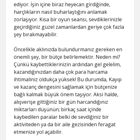
ediyor. İşin içine biraz heyecan girdiğinde,
harçlıkların nasıl buharlaştığını anlamak
zorlaşıyor. Kısa bir oyun seansı, sevdiklerinizle
geçirdiğiniz güzel zamanlardan geriye çok fazla
şey bırakmayabilir.
Öncelikle aklınızda bulundurmanız gereken en
önemli şey, bir bütçe belirlemektir. Neden mi?
Çünkü kaybettiklerinizin ardından gel gelelim,
kazandığınızdan daha çok para harcama
ihtimaliniz oldukça yüksek! Bu durumda, Kayıp
ve kazanç dengesini sağlamak için bütçenize
bağlı kalmak büyük önem taşıyor. Aksi halde,
alışverişe gittiğiniz bir gün harcandığınız
miktarları düşünün; birkaç saat içinde
kaybedilen paralar belki de sevdiğiniz bir
aktiviteden ya da bir aile gezisinden feragat
etmenize yol açabilir.