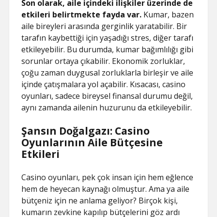
Son olarak, aile içindeki ilişkiler üzerinde de
etkileri belirtmekte fayda var.
Kumar, bazen
aile bireyleri arasında gerginlik yaratabilir. Bir
tarafın kaybettiği için yaşadığı stres, diğer tarafı
etkileyebilir. Bu durumda, kumar bağımlılığı gibi
sorunlar ortaya çıkabilir. Ekonomik zorluklar,
çoğu zaman duygusal zorluklarla birleşir ve aile
içinde çatışmalara yol açabilir. Kısacası, casino
oyunları, sadece bireysel finansal durumu değil,
aynı zamanda ailenin huzurunu da etkileyebilir.
Şansın Doğalgazı: Casino
Oyunlarının Aile Bütçesine
Etkileri
Casino oyunları, pek çok insan için hem eğlence
hem de heyecan kaynağı olmuştur. Ama ya aile
bütçeniz için ne anlama geliyor? Birçok kişi,
kumarın zevkine kapılıp bütçelerini göz ardı