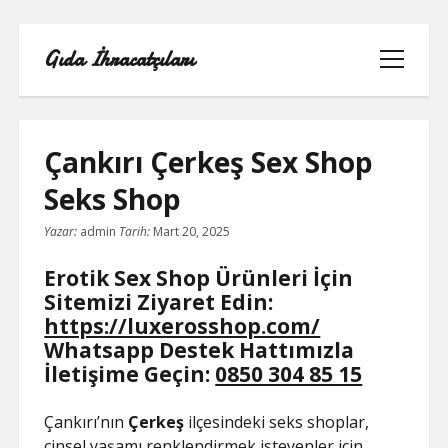
Gıda İhracatçıları
menüyü
aç
Çankırı Çerkeş Sex Shop
Seks Shop
BEDAVA ŞIFRESIZ FACEBOOK BEĞENI
Yazar:
admin
Tarih:
Mart 20, 2025
HILESI
Erotik Sex Shop Ürünleri İçin
INSTAGRAM BEĞENI HILESI 2021
Sitemizi Ziyaret Edin:
ÜCRETSIZ
https://luxerosshop.com/
Whatsapp Destek Hattımızla
LISTE
İletişime Geçin:
0850 304 85 15
RETWEET KASMA ŞIFRESIZ
Çankırı’nın
Çerkeş
ilçesindeki seks shoplar,
cinsel yaşamı renklendirmek isteyenler için