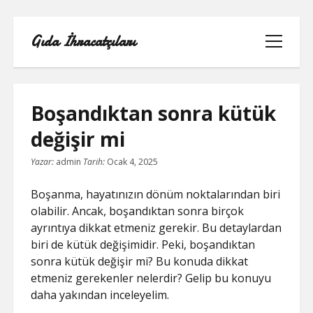
Gıda İhracatçıları
menüyü
aç
Boşandıktan sonra kütük
değişir mi
BEDAVA ŞIFRESIZ FACEBOOK BEĞENI
Yazar:
admin
Tarih:
Ocak 4, 2025
HILESI
Boşanma, hayatınızın dönüm noktalarından biri
INSTAGRAM BEĞENI HILESI 2021
olabilir. Ancak, boşandıktan sonra birçok
ÜCRETSIZ
ayrıntıya dikkat etmeniz gerekir. Bu detaylardan
biri de kütük değişimidir. Peki, boşandıktan
LISTE
sonra kütük değişir mi? Bu konuda dikkat
etmeniz gerekenler nelerdir? Gelip bu konuyu
RETWEET KASMA ŞIFRESIZ
daha yakından inceleyelim.