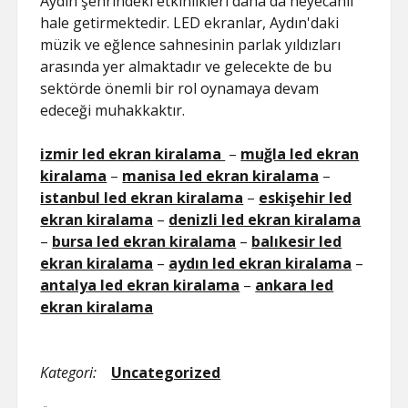
Aydın şehrindeki etkinlikleri daha da heyecanlı
hale getirmektedir. LED ekranlar, Aydın'daki
müzik ve eğlence sahnesinin parlak yıldızları
arasında yer almaktadır ve gelecekte de bu
sektörde önemli bir rol oynamaya devam
edeceği muhakkaktır.
izmir led ekran kiralama
–
muğla led ekran
kiralama
–
manisa led ekran kiralama
–
istanbul led ekran kiralama
–
eskişehir led
ekran kiralama
–
denizli led ekran kiralama
–
bursa led ekran kiralama
–
balıkesir led
ekran kiralama
–
aydın led ekran kiralama
–
antalya led ekran kiralama
–
ankara led
ekran kiralama
Kategori:
Uncategorized