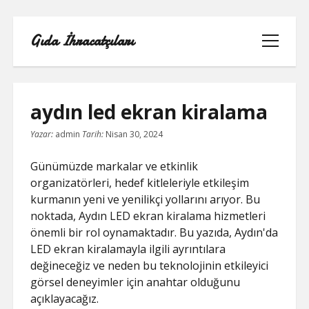
Gıda İhracatçıları
menüyü
aç
aydın led ekran kiralama
Yazar:
admin
Tarih:
Nisan 30, 2024
BEDAVA ŞIFRESIZ FACEBOOK BEĞENI
HILESI
Günümüzde markalar ve etkinlik
organizatörleri, hedef kitleleriyle etkileşim
INSTAGRAM BEĞENI HILESI 2021
kurmanın yeni ve yenilikçi yollarını arıyor. Bu
ÜCRETSIZ
noktada, Aydın LED ekran kiralama hizmetleri
önemli bir rol oynamaktadır. Bu yazıda, Aydın'da
LISTE
LED ekran kiralamayla ilgili ayrıntılara
değineceğiz ve neden bu teknolojinin etkileyici
RETWEET KASMA ŞIFRESIZ
görsel deneyimler için anahtar olduğunu
açıklayacağız.