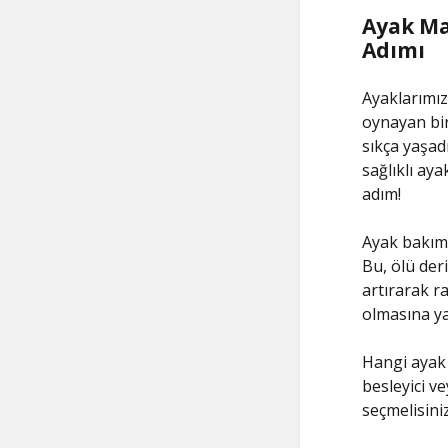
Ayak Ma
Adımı
Ayaklarımız
oynayan bir
sıkça yaşad
sağlıklı ay
adım!
Ayak bakımı,
Bu, ölü deri
artırarak r
olmasına ya
Hangi ayak 
besleyici v
seçmelisiniz.