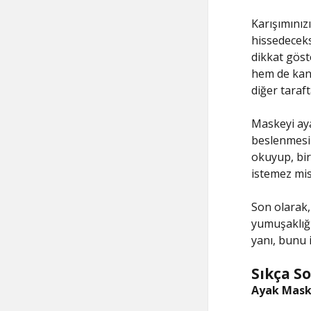
Karışımınız
hissedeceks
dikkat göst
hem de kan 
diğer taraft
Maskeyi aya
beslenmesin
okuyup, bir 
istemez mis
Son olarak,
yumuşaklığı
yanı, bunu i
Sıkça S
Ayak Maske