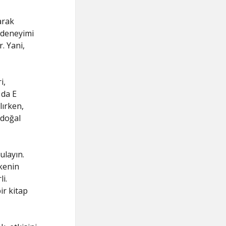
arak
a deneyimi
. Yani,
i,
 da E
lırken,
 doğal
ulayın.
skenin
i.
ir kitap