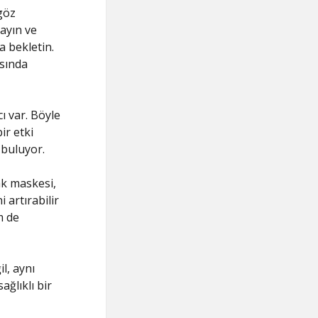
göz
kayın ve
a bekletin.
asında
ı var. Böyle
ir etki
 buluyor.
ak maskesi,
 artırabilir
m de
l, aynı
ağlıklı bir