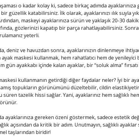
aması o kadar kolay ki, sadece birkaç adımda ayaklarınıza 
ir güzellik katabilirsiniz. İlk olarak, ayaklarınızı ılık suyla yı
Ardından, maskeyi ayaklarınıza sürün ve yaklaşık 20-30 dakik
fında, gözlerinizi kapatıp bir parça rahatlayabilirsiniz. Sonr
ulamanız yeterli.
da, deniz ve havuzdan sonra, ayaklarınızın dinlenmeye ihtiyac
ayak maskesi kullanmak, hem rahatlatıcı hem de yenileyici b
üm gün ayakkabı içinde kalan ayaklar, bir “soluk alma” fırsatı
maskesi kullanmanın getirdiği diğer faydalar neler? İyi bir ay
amış topukların görünümünü düzeltebilir, cildin elastikiyetini
 süren tazelik hissi sağlar. Yani, ayaklarınız hem sağlıklı he
örünür.
da ayaklarınıza gereken özeni göstermek, sadece estetik deği
ık açısından da kritik bir adım. Unutmayın, sağlıklı ayaklar s
el taşlarından biridir!