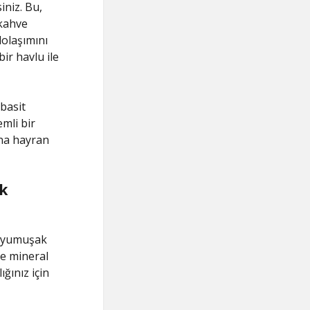
iniz. Bu,
 kahve
dolaşımını
bir havlu ile
basit
emli bir
ına hayran
k
n yumuşak
ve mineral
ığınız için