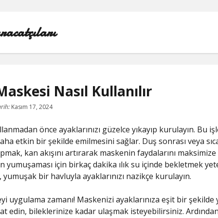
racatçıları
askesi Nasıl Kullanılır
BEDAVA ŞIFRESIZ FACEBOOK BEĞENI HILESI
rih:
Kasım 17, 2024
INSTAGRAM BEĞENI HILESI 2021 ÜCRETSIZ
lanmadan önce ayaklarınızı güzelce yıkayıp kurulayın. Bu iş
ha etkin bir şekilde emilmesini sağlar. Duş sonrası veya sıc
LISTE
mak, kan akışını artırarak maskenin faydalarını maksimize 
ın yumuşaması için birkaç dakika ılık su içinde bekletmek yete
RETWEET KASMA ŞIFRESIZ
 yumuşak bir havluyla ayaklarınızı nazikçe kurulayın.
SAYFA LISTESI
yi uygulama zamanı! Maskenizi ayaklarınıza eşit bir şekilde
at edin, bileklerinize kadar ulaşmak isteyebilirsiniz. Ardında