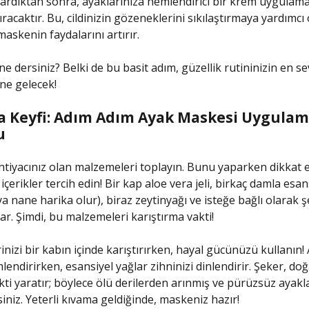
ardıktan sonra, ayaklarınıza nemlendirici bir krem uygulamak
racaktır. Bu, cildinizin gözeneklerini sıkılaştırmaya yardımcı 
maskenin faydalarını artırır.
 dersiniz? Belki de bu basit adım, güzellik rutininizin en se
ine gelecek!
a Keyfi: Adım Adım Ayak Maskesi Uygula
u
ihtiyacınız olan malzemeleri toplayın. Bunu yaparken dikkat e
 içerikler tercih edin! Bir kap aloe vera jeli, birkaç damla esan
ya nane harika olur), biraz zeytinyağı ve isteğe bağlı olarak 
var. Şimdi, bu malzemeleri karıştırma vakti!
nizi bir kabın içinde karıştırırken, hayal gücünüzü kullanın! 
mlendirirken, esansiyel yağlar zihninizi dinlendirir. Şeker, doğ
kti yaratır; böylece ölü derilerden arınmış ve pürüzsüz ayakl
siniz. Yeterli kıvama geldiğinde, maskeniz hazır!