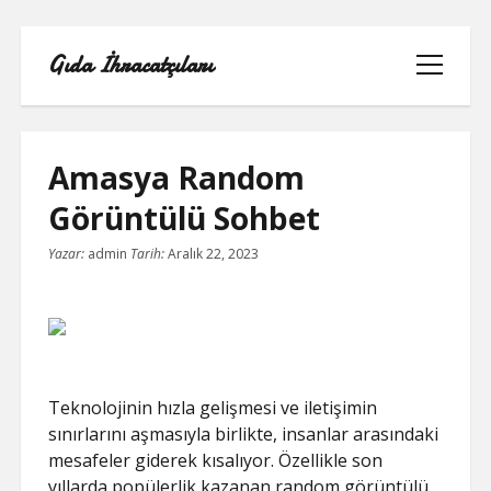
Gıda İhracatçıları
menüyü
aç
Amasya Random
Görüntülü Sohbet
BEDAVA ŞIFRESIZ FACEBOOK BEĞENI
Yazar:
admin
Tarih:
Aralık 22, 2023
HILESI
INSTAGRAM BEĞENI HILESI 2021
ÜCRETSIZ
LISTE
Teknolojinin hızla gelişmesi ve iletişimin
sınırlarını aşmasıyla birlikte, insanlar arasındaki
RETWEET KASMA ŞIFRESIZ
mesafeler giderek kısalıyor. Özellikle son
yıllarda popülerlik kazanan random görüntülü