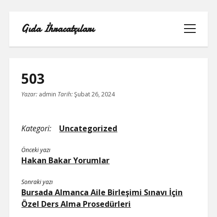
Gıda İhracatçıları
menüyü
aç
503
Yazar:
admin
Tarih:
Şubat 26, 2024
BEDAVA ŞIFRESIZ FACEBOOK BEĞENI
HILESI
Kategori:
Uncategorized
INSTAGRAM BEĞENI HILESI 2021
Önceki yazı
ÜCRETSIZ
Hakan Bakar Yorumlar
LISTE
Sonraki yazı
Bursada Almanca Aile Birleşimi Sınavı İçin
RETWEET KASMA ŞIFRESIZ
Özel Ders Alma Prosedürleri